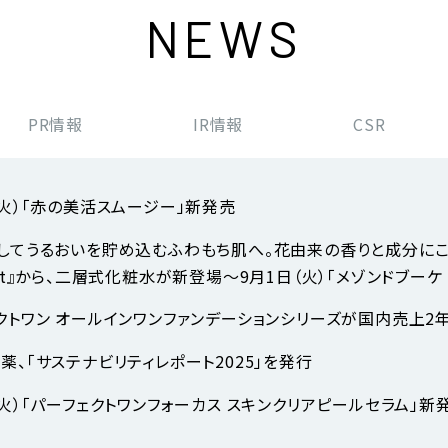
NEWS
PR
情報
IR
情報
CSR
（火）「赤の美活スムージー」新発売
してうるおいを貯め込むふわもち肌へ。花由来の香りと成分にこだわ
uet』から、二層式化粧水が新登場～9月1日（火）「メゾンドブー
クトワン オールインワンファンデーションシリーズが国内売上2年
薬、「サステナビリティレポート2025」を発行
（火）「パーフェクトワンフォーカス スキンクリアピールセラム」新