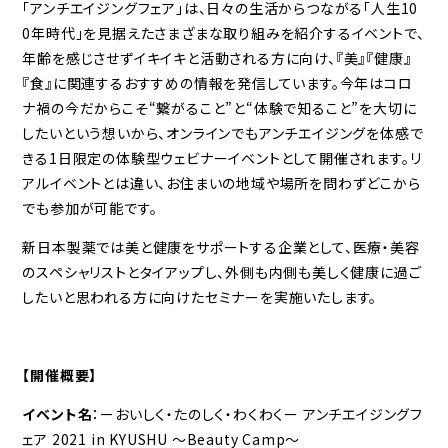
「アンチエイジングフェア」は、日々の生活からつながる「人生10
0年時代」を見据えたさまざまな取り組みを紹介するイベントで、
年齢を感じさせずイキイキと活動される方に向け、『美』『健康』
『食』に関連するおすすめの情報を発信しています。今年はコロ
ナ禍の今だからこそ“繋がること”と“体験で知ること”を大切に
したいという想いから、オンラインでもアンチエイジングを体感で
きる1日限定の体験型ウェビナーイベントとして開催されます。リ
アルイベントとは違い、お住まいの地域や場所を問わずどこから
でも参加が可能です。
新日本製薬では美と健康をサポートする企業として、医療・美容
のスペシャリストとタイアップし、外側も内側も美しく健康に過ご
したいと思われる方に向けたセミナーを実施いたします。
【開催概要】
イベント名
：ーおいしく・たのしく・わくわくー アンチエイジングフ
ェア 2021 in KYUSHU ～Beauty Camp～