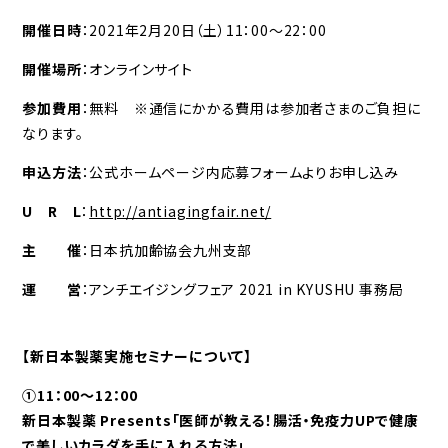
開催日時
：2021年2月20日（土）11：00～22：00
開催場所
：オンラインサイト
参加費用
：無料 ※通信にかかる費用は参加者さまのご負担に
なります。
申込方法
：公式ホームページ内応募フォームよりお申し込み
U R L
：
http://antiagingfair.net/
主 催
：日本抗加齢協会九州支部
運 営
：アンチエイジングフェア 2021 in KYUSHU 事務局
【新日本製薬実施セミナーについて】
①11：00～12：00
新日本製薬 Presents「医師が教える！腸活・免疫力UPで健康
で美しいカラダを手に入れる方法」