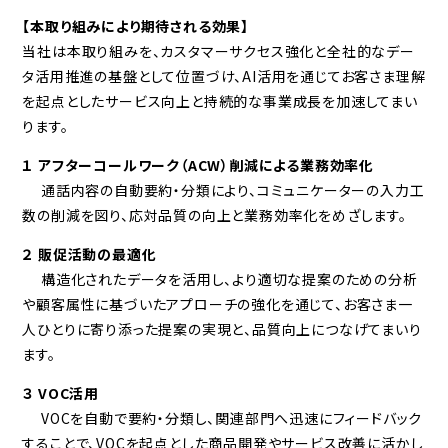
【本取り組みにより期待される効果】
当社は本取り組みを、カスタマーサクセス強化と全社的なデー
タ活用推進の基盤として位置づけ、AI活用を通じてお客さま理解
を起点としたサービス向上と持続的な事業成長を加速してまい
ります。
１ アフターコールワーク（ACW）削減による業務効率化
通話内容の自動要約・分類により、コミュニケーターの入力工
数の削減を図り、応対品質の向上と業務効率化をめざします。
２ 販促活動の最適化
構造化されたデータを活用し、より適切な提案のための分析
や顧客属性に基づいたアプローチの強化を通じて、お客さま一
人ひとりに寄り添った提案の実現と、品質向上につなげてまいり
ます。
３ VOC
活用
VOCを自動で要約・分類し、関連部門へ迅速にフィードバック
することで、VOCを起点とした商品開発やサービス改善に活かし