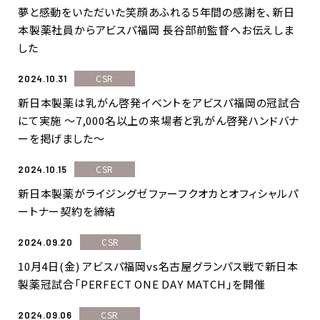
夢と感動をいただいた笑顔あふれる５年間の感謝を、新日
本製薬社員からアビスパ福岡 長谷部前監督へお伝えしま
した
CSR
2024.10.31
新日本製薬は乳がん啓発イベントをアビスパ福岡の冠試合
にて実施 ～7,000名以上の来場者と乳がん啓発ハンドバナ
ーを掲げました～
CSR
2024.10.15
新日本製薬がライジングゼファーフクオカとオフィシャルパ
ートナー契約を締結
CSR
2024.09.20
10月4日(金) アビスパ福岡vs名古屋グランパス戦で新日本
製薬冠試合「PERFECT ONE DAY MATCH」を開催
CSR
2024.09.06